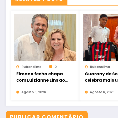
Rubenslima
0
Rubenslima
Elmano fecha chapa
Guarany de So
com Luizianne Lins ao
celebra mais 
Senado ao lado de Cid
importante pa
Gomes
Agosto 6, 2026
fortaleciment
Agosto 6, 2026
suas categori
base
PUBLICAR COMENTÁRIO