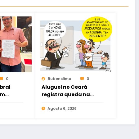
0
Rubenslima
0
bral
Aluguel no Ceará
um
registra queda na
sso no
inadimplência em
o de
junho
Agosto 6, 2026
as de