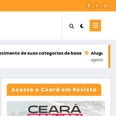
s categorias de base
Aluguel no Ceará registra
agosto 6, 2026
Acesse o Ceará em Revista