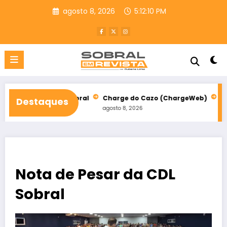
Pular
agosto 8, 2026
5:12:11 PM
para
o
conteúdo
ho em Sobral
Charge do Cazo (ChargeWeb)
Festival da Paz
Destaques
agosto 8, 2026
agosto 8, 2026
Nota de Pesar da CDL
Sobral