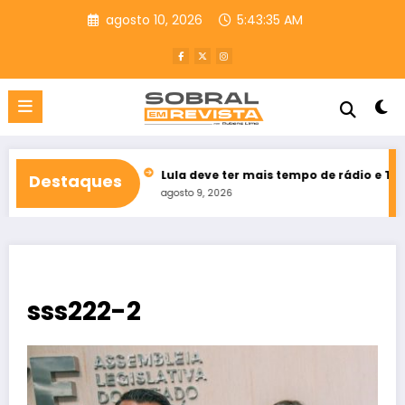
Pular
agosto 10, 2026
5:43:36 AM
para
o
conteúdo
do Ceará
Lula deve ter mais tempo de rádio e TV que Flávio Bo
Destaques
agosto 9, 2026
sss222-2