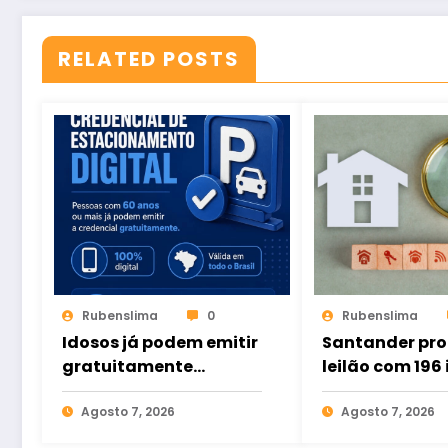
RELATED POSTS
Rubenslima
0
Rubenslima
Idosos já podem emitir
Santander pr
gratuitamente
leilão com 196
credencial digital de
há ofertas no
estacionamento
Agosto 7, 2026
Agosto 7, 2026