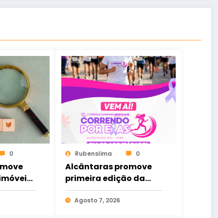
0
Rubenslima
0
omove
Alcântaras promove
 imóveis;
primeira edição da
 Ceará
corrida e caminhada
“Correndo por Elas”
Agosto 7, 2026