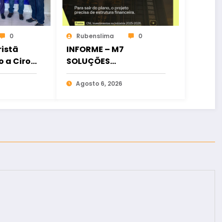
0
Rubenslima
0
istã
INFORME – M7
o a Ciro
SOLUÇÕES
ia
FINANCEIRAS
osição
Agosto 6, 2026