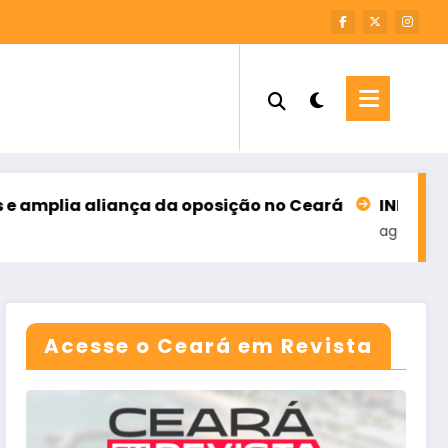
nça da oposição no Ceará
INFORME – M7 SOLUÇÕE
agosto 6, 2026
Acesse o Ceará em Revista