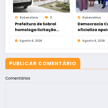
Rubenslima
0
Rubenslima
Prefeitura de Sobral
Democracia Cr
homologa licitação
oficializa apoi
para construção do
Gomes e ampl
Hospital de Taperuaba
Agosto 6, 2026
aliança da op
Agosto 6, 2026
no Ceará
PUBLICAR COMENTÁRIO
Comentários