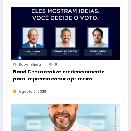
Rubenslima
0
Band Ceará realiza credenciamento
para imprensa cobrir o primeiro
debate entre candidatos ao Governo
Agosto 7, 2026
do Estado