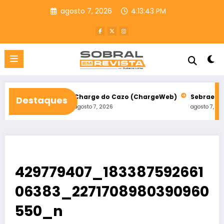
Pular
agosto 7, 2026
4:13:44 PM
para
o
conteúdo
iscal
Charge do Cazo (ChargeWeb)
Sebrae Ceará inscreve
Destaques
agosto 7, 2026
agosto 7, 2026
429779407_183387592661
06383_2271708980390960
550_n