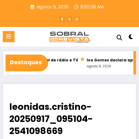
Pular
agosto 9, 2026
8:50:09 AM
para
o
conteúdo
leitoral de rádio e TV
Ivo Gomes declara apoio à reeleição d
Destaques
agosto 8, 2026
leonidas.cristino-
20250917_095104-
2541098669