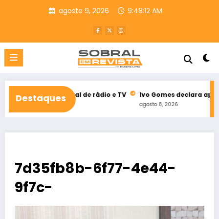
Pular
agosto 9, 2026
9:48:13 AM
para
o
conteúdo
eleitoral de rádio e TV
Ivo Gomes declara apoio à reeleição 
Destaques
agosto 8, 2026
7d35fb8b-6f77-4e44-
9f7c-