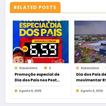
RELATED POSTS
Rubenslima
0
Rubenslima
Promoção especial de
Dia dos Pais d
Dia dos Pais nos Postos
movimentar R$
São Domingos oferece
bilhões nos sh
gasolina comum por
Agosto 6, 2026
do Brasil
Agosto 6, 2026
R$ 6,59