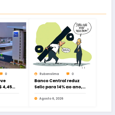
0
Rubenslima
0
eve
Banco Central reduz
 4,45
Selic para 14% ao ano,
oppings
mas juros ainda são
muito altos
Agosto 6, 2026