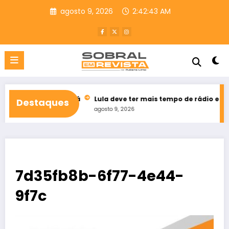
Pular
agosto 9, 2026
2:42:44 AM
para
o
conteúdo
o do Ceará
Lula deve ter mais tempo de rádio e TV que Flávio 
Destaques
agosto 9, 2026
7d35fb8b-6f77-4e44-
9f7c